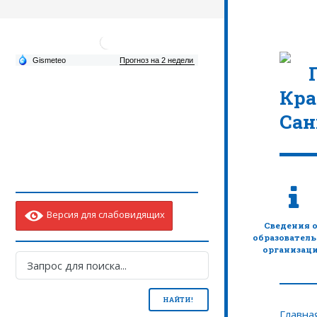
Кра
Сан
Версия для слабовидящих
Сведения 
образовател
организац
Главна