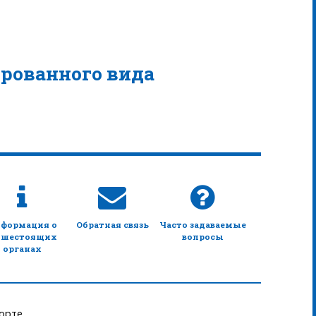
рованного вида
формация о
Обратная связь
Часто задаваемые
шестоящих
вопросы
органах
орте