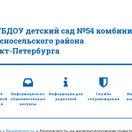
ГБДОУ детский сад №54 комбини
сносельского района
кт-Петербурга
об
Информационно-
Информация для
Служба
Ин
ьной
образовательные
родителей
сопровождения
вы
ии
ресурсы
я
»
Безопасность
»
Безопасность на железнодорожном трансп