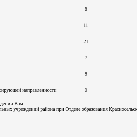
8
11
21
7
8
енсирующей направленности
0
ждении Вам
ьных учреждений района при Отделе образования Красносельско